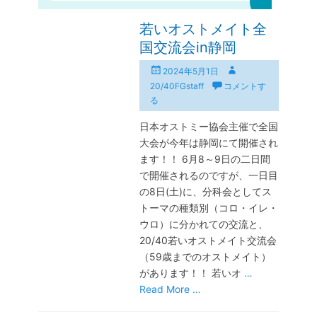
若いオストメイト全
国交流会in静岡
投
投
2024年5月1日
稿
稿
20/40FGstaff
コメントす
日
者
る
日本オストミー協会主催で全国
大会が今年は静岡にて開催され
ます！！ 6月8～9日の二日間
で開催されるのですが、一日目
の8日(土)に、分科会としてス
トーマの種類別（コロ・イレ・
ウロ）に分かれての交流と、
20/40若いオストメイト交流会
（59歳までのオストメイト）
があります！！ 若いオ
…
Read More …