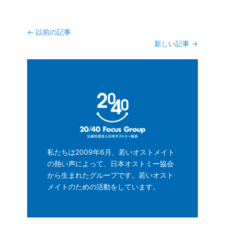
投
←
以前の記事
稿
新しい記事
→
ナ
ビ
ゲ
ー
シ
ョ
ン
私たちは2009年6月、若いオストメイト
の熱い声によって、日本オストミー協会
から生まれたグループです。若いオスト
メイトのための活動をしています。