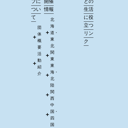
プに
開催
との
つい
情報
生活
て
に役
北
立つ
海
団
道・
リン
体
東
概
ク
北
要
関
活
東
動
東
紹
海・
介
北
陸
関
西
中
国・
四
国