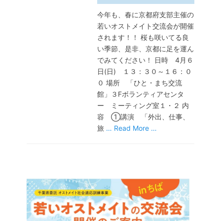
今年も、春に京都府支部主催の
若いオストメイト交流会が開催
されます！！ 桜も咲いてる良
い季節、是非、京都に足を運ん
でみてください！ 日時 4月６
日(日) １３：３０～１６：０
０ 場所 「ひと・まち交流
館」３Fボランティアセンタ
ー ミーティング室１・２ 内
容 ①講演 「外出、仕事、
旅
… Read More …