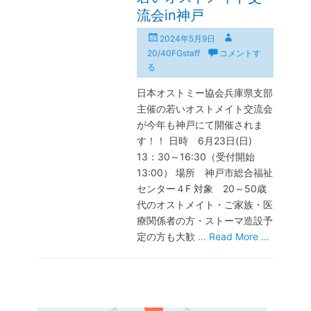
流会in神戸
投
投
2024年5月9日
稿
稿
20/40FGstaff
コメントす
日
者
る
日本オストミー協会兵庫県支部
主催の若いオストメイト交流会
が今年も神戸にて開催されま
す！！ 日時 6月23日(日)
13：30～16:30（受付開始
13:00） 場所 神戸市総合福祉
センター４F 対象 20～50歳
代のオストメイト・ご家族・医
療関係者の方・ストーマ造設予
定の方も大歓
… Read More …