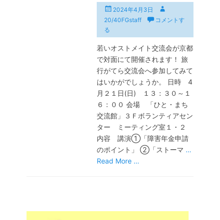
投
投
2024年4月3日
稿
稿
20/40FGstaff
コメントす
日
者
る
若いオストメイト交流会が京都
で対面にて開催されます！ 旅
行がてら交流会へ参加してみて
はいかがでしょうか。 日時 4
月２１日(日) １３：３０～１
６：００ 会場 「ひと・まち
交流館」３Ｆボランティアセン
ター ミーティング室１・２
内容 講演①「障害年金申請
のポイント」 ②「ストーマ
…
Read More …