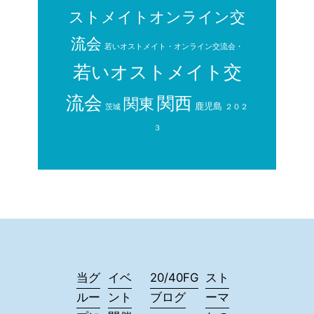
ストメイトオンライン交
流会
若いオストメイト・オンライン交流会・
若いオストメイト交
流会
関西
関東
鹿児島
茨城
２０２
３
当グ
イベ
20/40FG
スト
ルー
ント
ブログ
ーマ