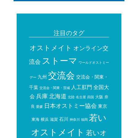
注目のタグ
オストメイト
オンライン交
ストーマ
流会
ワールドオストミー
交流会
九州
交流会・関東・
デー
人工肛門
全国大
千葉
交流会・関東・茨城
兵庫
北海道
会
大阪
奈
北陸
名古屋
四国
日本オストミー協会
東京
良
愛媛
若い
石川
東海
横浜
滋賀
神奈川
福岡
オストメイト
若いオ