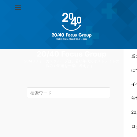
20/40 Focus Group
当
20/40フォーカスグループは、若い年代のオストメイトの
悩みや問題を一緒に考えます。
に
イ
検
索
催
対
象:
20
ロ