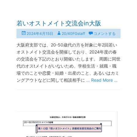
若いオストメイト交流会in大阪
投
投
2024年4月15日
20/40FGstaff
コメントする
稿
稿
大阪府支部では、20-50歳代の方を対象に年2回若い
日
者
オストメイト交流会を開催しており、2024年度の春
の交流会を下記のとおり開催いたします。 周囲に同世
代のオスtメイトがいないため、学校生活・就職・職
場でのことや恋愛・結婚・出産のこと、あるいはカミ
ングアウトなどに関して相談相手に
… Read More …