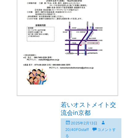
若いオストメイト交
流会in京都
投
投
2025年2月13日
稿
稿
20/40FGstaff
コメントす
日
者
る