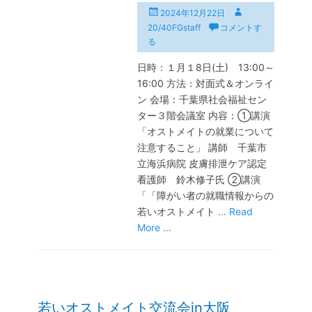
投
投
2024年12月22日
稿
稿
20/40FGstaff
コメントす
日
者
る
日時：１月１8日(土) 13:00～
16:00 方法：対面式＆オンライ
ン 会場：千葉県社会福祉セン
ター３階会議室 内容：①講演
「オストメイトの就業について
注意すること」 講師 千葉市
立海浜病院 皮膚排泄ケア認定
看護師 鈴木修子氏 ②講演
「「障がい者の就職情報からの
若いオストメイト
… Read
More …
若いオストメイト交流会in大阪