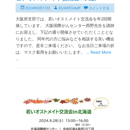
投
投
2024年9月17日
20/40FGstaff
コメントする
稿
稿
大阪府支部では、若いオストメイト交流会を年2回開
日
者
催しています。 大阪国際がんセンター西野先生を講師
にお迎えし、下記の通り開催させていただくこととな
りました。 同年代の方に悩みなどを相談する良い機会
ですので、是非ご来場ください。 なお当日ご来場の折
は、マスク着用をお願いいたします。
… Read More
…