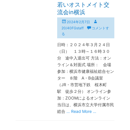
若いオストメイト交
流会in横浜
投
投
2024年2月7日
稿
稿
20/40FGstaff
コメントす
日
者
る
日時：２０２４年３月２４日
（日） １３時～１６時３０
分 途中入退出可 方法：オン
ライン＆対面式 場所： 会場
参加：横浜市健康福祉総合セン
ター ８階 A・B会議室
（JR・市営地下鉄 桜木町
駅 徒歩２分） オンライン参
加：ZOOMによるオンライン
当日は、横浜市立大学付属市民
総合
… Read More …