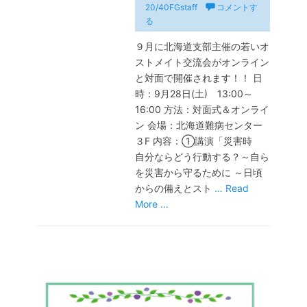
稿
稿
20/40FGstaff
コメントす
日
者
る
９月に北海道支部主催の若いオ
ストメイト交流会がオンライン
と対面で開催されます！！ 日
時：9月28日(土) 13:00～
16:00 方法：対面式＆オンライ
ン 会場：北海道難病センター
３F 内容：①講演「災害時
自分ならどう行動する？～自ら
を災害から守るために ～日頃
からの備えとスト
… Read
More …