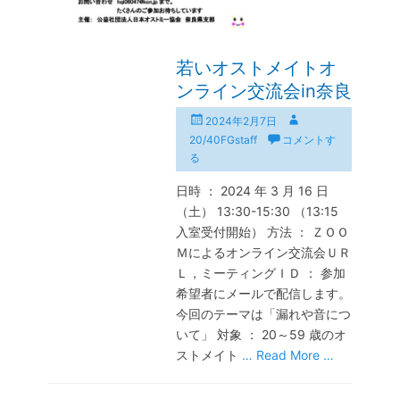
若いオストメイトオ
ンライン交流会in奈良
投
投
2024年2月7日
稿
稿
20/40FGstaff
コメントす
日
者
る
日時 ： 2024 年 3 月 16 日
（土） 13:30-15:30 （13:15
入室受付開始） 方法 ： ＺＯＯ
Ｍによるオンライン交流会ＵＲ
Ｌ，ミーティングＩＤ ： 参加
希望者にメールで配信します。
今回のテーマは「漏れや音につ
いて」 対象 ： 20～59 歳のオ
ストメイト
… Read More …