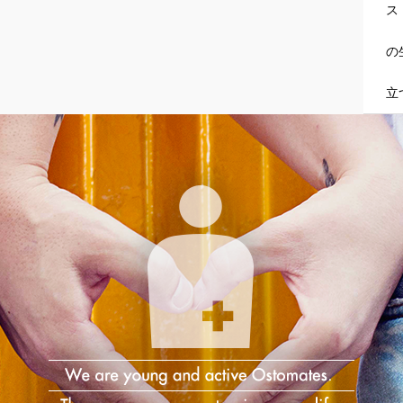
ス
の
立